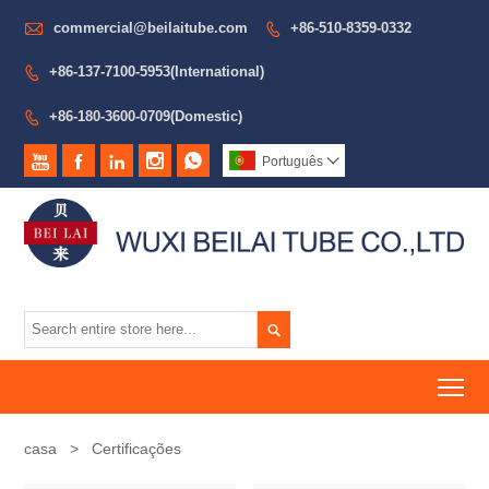

commercial@beilaitube.com
+86-510-8359-0332

+86-137-7100-5953(International)

+86-180-3600-0709(Domestic)






Português


To
casa
>
Certificações