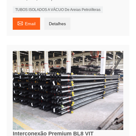
TUBOS ISOLADOS A VÁCUO De Areias Petrolíferas

Email
Detalhes
Interconexão Premium BL8 VIT