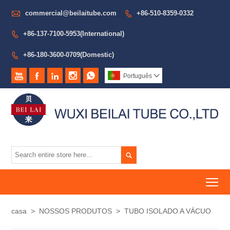

commercial@beilaitube.com
+86-510-8359-0332

+86-137-7100-5953(International)

+86-180-3600-0709(Domestic)






Português


To
casa
>
NOSSOS PRODUTOS
>
TUBO ISOLADO A VÁCUO