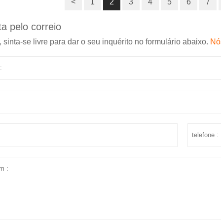
<
1
2
3
4
5
6
7
a pelo correio
, sinta-se livre para dar o seu inquérito no formulário abaixo.
Nó