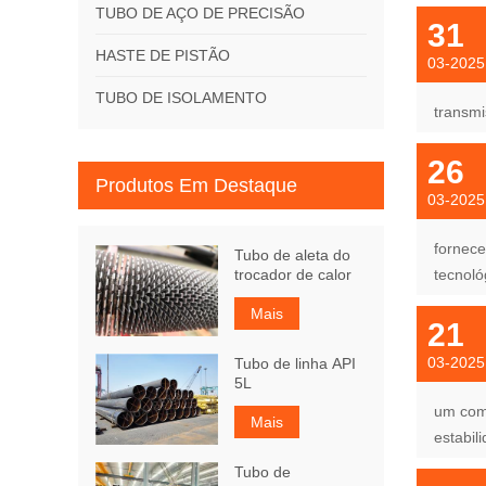
TUBO DE AÇO DE PRECISÃO
31
HASTE DE PISTÃO
03-2025
TUBO DE ISOLAMENTO
transmi
26
Produtos Em Destaque
03-2025
fornece
Tubo de aleta do
trocador de calor
tecnoló
Mais
21
03-2025
Tubo de linha API
5L
um comp
Mais
estabil
Tubo de