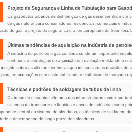
Projeto de Segurança e Linha de Tubulação para Gasod
Os gasodutos urbanos de distribuição de gás desempenham um pape
de gás natural para consumidores residenciais, comerciais e indust
ssão de gás, o projeto de segurança e o íon apropriado de Seamless L
Últimas tendências de aquisição na indústria de petróle
A indústria de petróleo e gás continua sendo um importante impu
contínuos e estratégias de aquisição em evolução moldando o seto
 insights sobre as últimas tendências que influenciam as decisões de c
gicas, preocupações com sustentabilidade e dinâmicas de mercado reg
Técnicas e padrões de soldagem de tubos de linha
Os tubos de oleodutos são uma das infraestruturas mais importan
sistemas de transporte de líquidos e gases de indústrias como pet
onente central do sistema de oleodutos, as técnicas de soldagem d
idade e desempenho de longo prazo dos oleodutos.