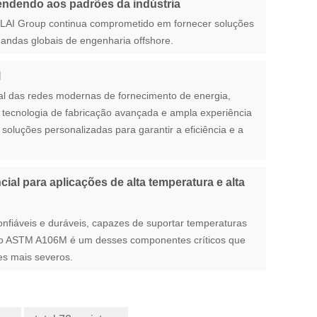
tendendo aos padrões da indústria
BEILAI Group continua comprometido em fornecer soluções
das globais de engenharia offshore.
l
al das redes modernas de fornecimento de energia,
m tecnologia de fabricação avançada e ampla experiência
 soluções personalizadas para garantir a eficiência e a
l para aplicações de alta temperatura e alta
iáveis ​​e duráveis, capazes de suportar temperaturas
leo ASTM A106M é um desses componentes críticos que
es mais severos.