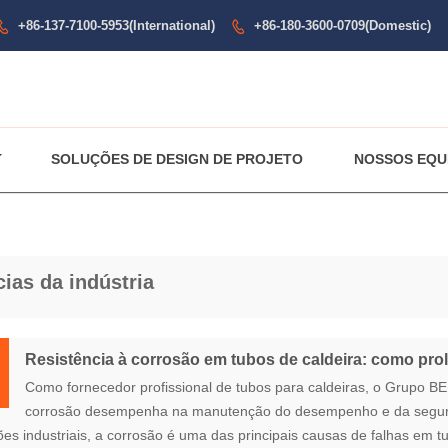
+86-137-7100-5953(International)
+86-180-3600-0709(Domestic)


SOLUÇÕES DE DESIGN DE PROJETO
NOSSOS EQU
cias da indústria
Resistência à corrosão em tubos de caldeira: como prolo
Como fornecedor profissional de tubos para caldeiras, o Grupo BE
corrosão desempenha na manutenção do desempenho e da seguran
es industriais, a corrosão é uma das principais causas de falhas em 