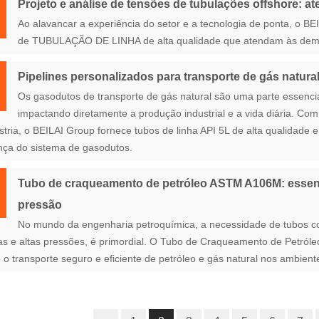
Projeto e análise de tensões de tubulações offshore: a
Ao alavancar a experiência do setor e a tecnologia de ponta, o 
de TUBULAÇÃO DE LINHA de alta qualidade que atendam às deman
Pipelines personalizados para transporte de gás natura
Os gasodutos de transporte de gás natural são uma parte essenci
impactando diretamente a produção industrial e a vida diária. Co
stria, o BEILAI Group fornece tubos de linha API 5L de alta qualidade e
nça do sistema de gasodutos.
Tubo de craqueamento de petróleo ASTM A106M: essencia
pressão
No mundo da engenharia petroquímica, a necessidade de tubos conf
s e altas pressões, é primordial. O Tubo de Craqueamento de Petró
 o transporte seguro e eficiente de petróleo e gás natural nos ambient