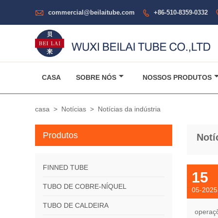

commercial@beilaitube.com
+86-510-8359-0332

CASA
SOBRE NÓS
NOSSOS PRODUTOS
casa
>
Notícias
>
Notícias da indústria
Produtos
Notí
FINNED TUBE
15
TUBO DE COBRE-NÍQUEL
05-2025
TUBO DE CALDEIRA
operaçõ