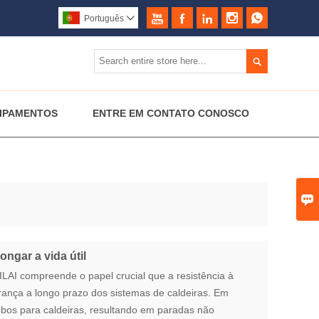





Português


IPAMENTOS
ENTRE EM CONTATO CONOSCO

ngar a vida útil
ILAI compreende o papel crucial que a resistência à
ça a longo prazo dos sistemas de caldeiras. Em
tubos para caldeiras, resultando em paradas não