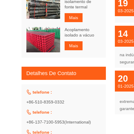
19
isolamento de
fonte termal
03-2025
Mais
Acoplamento
14
isolado a vácuo
03-2025
Mais
na indú
segura
Detalhes De Contato
20
01-2025

telefone :
extrema
+86-510-8359-0332
garante

telefone :
+86-137-7100-5953(International)

telefone :