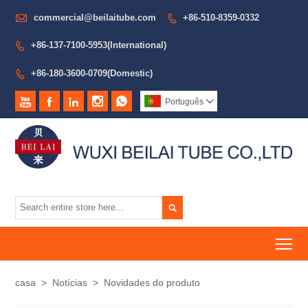

commercial@beilaitube.com
+86-510-8359-0332

+86-137-7100-5953(International)

+86-180-3600-0709(Domestic)






Português


To
casa
>
Notícias
>
Novidades do produto