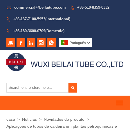

commercial@beilaitube.com
+86-510-8359-0332

+86-137-7100-5953(International)

+86-180-3600-0709(Domestic)






Português


To
casa
>
Notícias
>
Novidades do produto
>
Aplicações de tubos de caldeira em plantas petroquímicas e