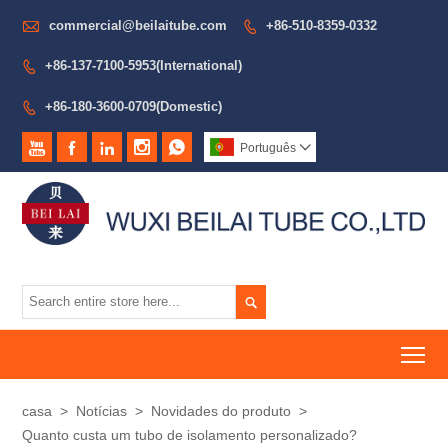

commercial@beilaitube.com
+86-510-8359-0332

+86-137-7100-5953(International)

+86-180-3600-0709(Domestic)






Português


To
casa
>
Notícias
>
Novidades do produto
>
Quanto custa um tubo de isolamento personalizado?