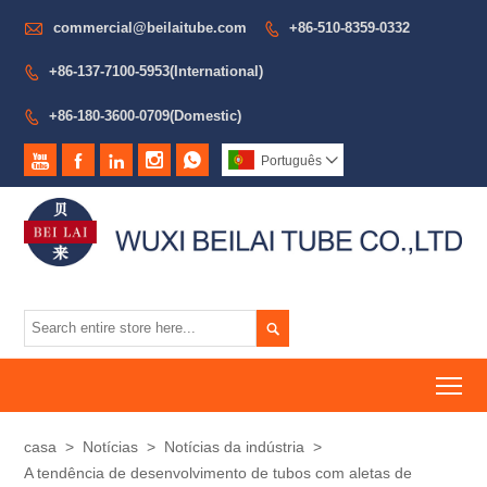

commercial@beilaitube.com
+86-510-8359-0332

+86-137-7100-5953(International)

+86-180-3600-0709(Domestic)






Português


To
casa
>
Notícias
>
Notícias da indústria
>
A tendência de desenvolvimento de tubos com aletas de