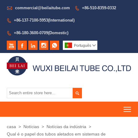

commercial@beilaitube.com
+86-510-8359-0332

+86-137-7100-5953(International)

+86-180-3600-0709(Domestic)






Português


To
casa
>
Notícias
>
Notícias da indústria
>
Qual é o papel dos tubos aletados em sistemas de