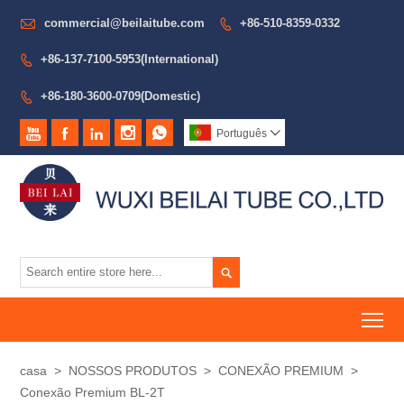

commercial@beilaitube.com
+86-510-8359-0332

+86-137-7100-5953(International)

+86-180-3600-0709(Domestic)






Português


To
casa
>
NOSSOS PRODUTOS
>
CONEXÃO PREMIUM
>
Conexão Premium BL-2T