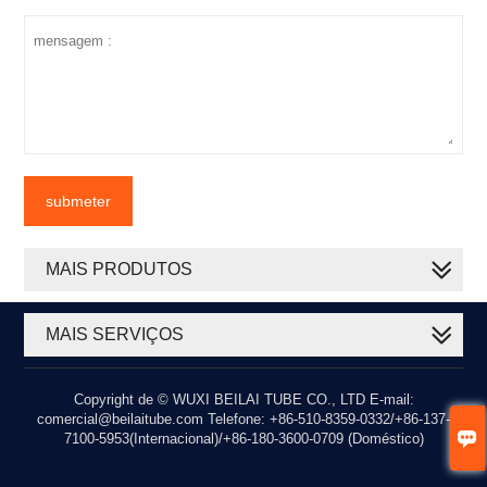
submeter
MAIS PRODUTOS
MAIS SERVIÇOS
Copyright de © WUXI BEILAI TUBE CO., LTD E-mail:
comercial@beilaitube.com Telefone: +86-510-8359-0332/+86-137-

7100-5953(Internacional)/+86-180-3600-0709 (Doméstico)