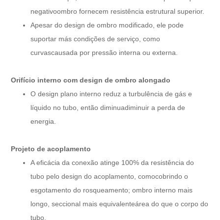
negativo
ombro fornecem resistência estrutural superior.
Apesar do design de ombro modificado, ele pode
suportar más condições de serviço, como
curvas
causada por pressão interna ou externa.
Orifício interno com design de ombro alongado
O design plano interno reduz a turbulência de gás e
líquido no tubo, então diminua
diminuir a perda de
energia.
Projeto de acoplamento
A eficácia da conexão atinge 100% da resistência do
tubo pelo design do acoplamento, como
cobrindo o
esgotamento do rosqueamento; ombro interno mais
longo, seccional mais equivalente
área do que o corpo do
tubo.