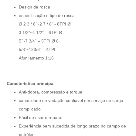
Design de rosca
especificação e tipo de rosca
Ø 2 3 / 8˝
~
2 7 / 8˝ - 8TPI Ø
3 1/2"
~
4 1/2” – 6TPI Ø
5˝
~
7 3/4” – 5TPI Ø 8
5/8˝
~
133/8˝ – 4TPI
Afunilamento 1:16
Característica principal
Anti-dobra, compressão e torque
capacidade de vedação confiável em serviço de carga
complicado
Fácil de usar e reparar
Experiência bem sucedida de longo prazo no campo de
petróleo