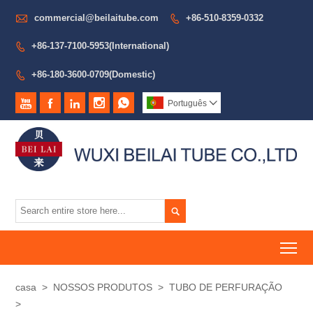

commercial@beilaitube.com
+86-510-8359-0332

+86-137-7100-5953(International)

+86-180-3600-0709(Domestic)






Português


To
casa
>
NOSSOS PRODUTOS
>
TUBO DE PERFURAÇÃO
>