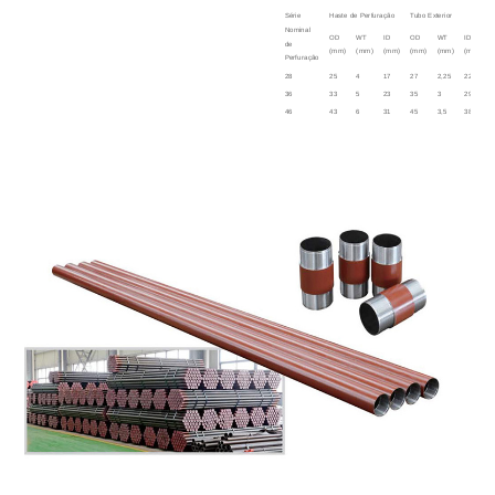
Série
Haste de Perfuração
Tubo Exterior
Nominal
OD
WT
ID
OD
WT
ID
de
(mm)
(mm)
(mm)
(mm)
(mm)
(mm)
Perfuração
28
25
4
17
27
2,25
22,5
36
33
5
23
35
3
29
46
43
6
31
45
3,5
38
59
54
6
42
58
3,5
51
75
67
6
55
73
3,75
65,5
91
67
6
55
89
4
81
46
43,5
4,75
34
45
4,5
36
59
55,5
4,75
46
58
4,5
49
75
71
5
61
73
5
63