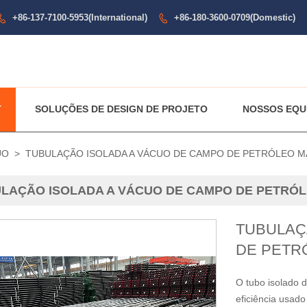
+86-137-7100-5953(International)
+86-180-3600-0709(Domestic)


SOLUÇÕES DE DESIGN DE PROJETO
NOSSOS EQU
UO
>
TUBULAÇÃO ISOLADA A VÁCUO DE CAMPO DE PETRÓLEO M
LAÇÃO ISOLADA A VÁCUO DE CAMPO DE PETRÓL
TUBULAÇ
DE PETR
O tubo isolado d
eficiência usad