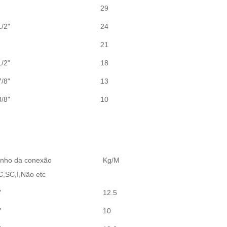
29
1/2"
24
21
1/2"
18
7/8"
13
3/8"
10
nho da conexão
Kg/M
,SC,I,Não etc
"
12.5
"
10