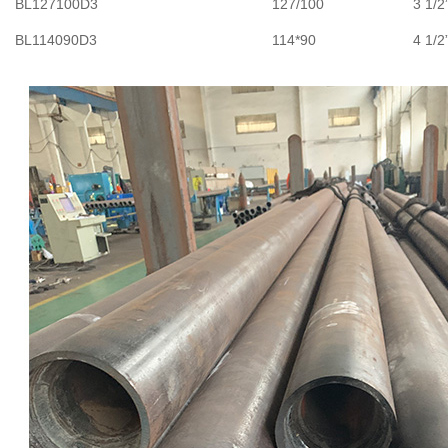
BL127100D3
127/100
3 1/2
BL114090D3
114*90
4 1/2