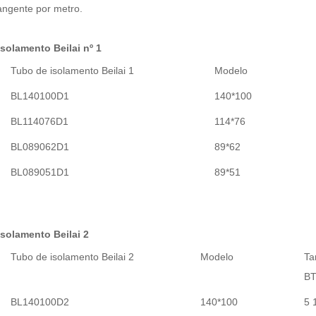
angente por metro.
solamento Beilai nº 1
Tubo de isolamento Beilai 1
Modelo
BL140100D1
140*100
BL114076D1
114*76
BL089062D1
89*62
BL089051D1
89*51
solamento Beilai 2
Tubo de isolamento Beilai 2
Modelo
Ta
BT
BL140100D2
140*100
5 