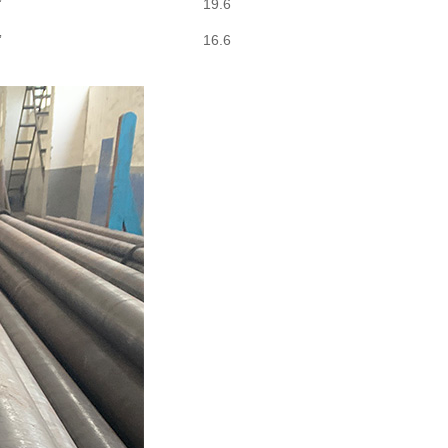
”
19.6
”
16.6