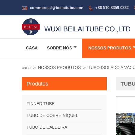

commercial@beilaitube.com
+86-510-8359-0332

CASA
SOBRE NÓS
NOSSOS PRODUTOS
casa
>
NOSSOS PRODUTOS
>
TUBO ISOLADO A VÁC
Produtos
TUBU
FINNED TUBE
TUBO DE COBRE-NÍQUEL
TUBO DE CALDEIRA