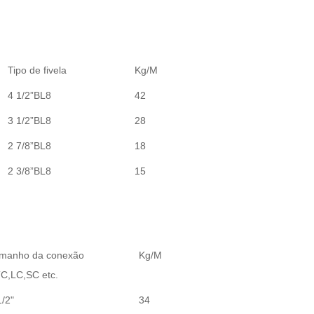
Tipo de fivela
Kg/M
4 1/2”BL8
42
3 1/2”BL8
28
2 7/8”BL8
18
2 3/8”BL8
15
manho da conexão
Kg/M
C,LC,SC etc.
1/2"
34