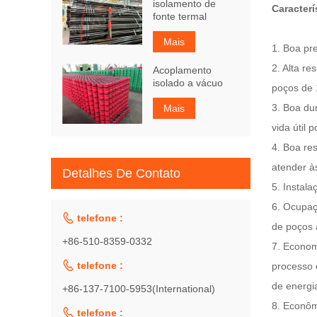
isolamento de
Caracterí
fonte termal
Mais
1.
Boa pre
2.
Alta re
Acoplamento
isolado a vácuo
poços de 
3.
Boa dur
Mais
vida útil
4.
Boa res
atender à
Detalhes De Contato
5.
Instala
6.
Ocupaç

telefone :
de poços 
+86-510-8359-0332
7.
Economi

telefone :
processo 
de energi
+86-137-7100-5953(International)
8.
Econômi

telefone :