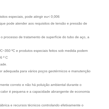
sitos especiais, pode atingir
eu
< 0,006
 que pode atender aos requisitos de tensão e pressão de
o processo de tratamento de superfície do tubo de aço, a
º
C
~350
º
C
e produtos especiais feitos sob medida podem
96
º
C
dade.
er adequada para vários poços geotérmicos e manutenção
mente correto e não há poluição ambiental durante o
de calor é pequena e a capacidade abrangente de economia
ábrica e recursos técnicos controlando efetivamente o