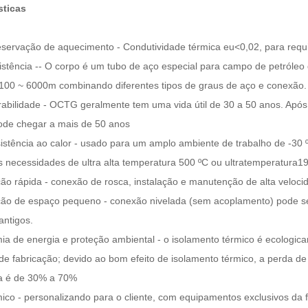
sticas
servação de aquecimento - Condutividade térmica
eu
<0,02, para requi
sistência -- O corpo é um tubo de aço especial para campo de petróleo
100 ~ 6000m combinando diferentes tipos de graus de aço e conexão.
abilidade - OCTG geralmente tem uma vida útil de 30 a 50 anos. Após 
 pode chegar a mais de 50 anos
istência ao calor - usado para um amplo ambiente de trabalho de -30
s necessidades de ultra alta temperatura 500
º
C
ou ultratemperatura1
ção rápida - conexão de rosca, instalação e manutenção de alta veloci
ão de espaço pequeno - conexão nivelada (sem acoplamento) pode s
antigos.
a de energia e proteção ambiental - o isolamento térmico é ecologica
de fabricação; devido ao bom efeito de isolamento térmico, a perda 
a é de 30% a 70%
co - personalizando para o cliente, com equipamentos exclusivos da f