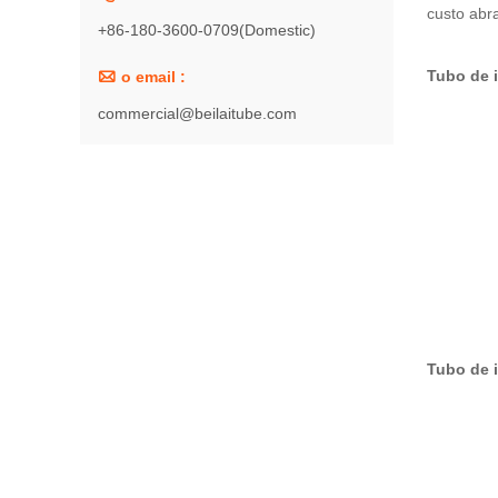
custo abr
+86-180-3600-0709(Domestic)
Tubo de i

o email :
commercial@beilaitube.com
Tubo de i