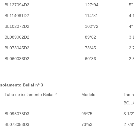
BL127094D2
127*94
5"
BL114081D2
114*81
4 
BL102072D2
102*72
4"
BL089062D2
89*62
3 
BL073045D2
73*45
2 
BL060036D2
60*36
2 
solamento Beilai nº 3
Tubo de isolamento Beilai 2
Modelo
Tama
BC,LC
BL095075D3
95*75
3 1/2
BL073053D3
73*53
2 7/8