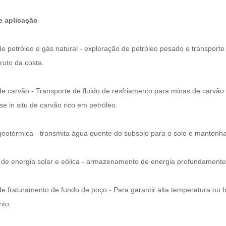
 aplicação
 de petróleo e gás natural - exploração de petróleo pesado e transport
ruto da costa.
 de carvão - Transporte de fluido de resfriamento para minas de carvão
ise in situ de carvão rico em petróleo.
 geotérmica - transmita água quente do subsolo para o solo e mantenh
s de energia solar e eólica - armazenamento de energia profundamente
 de fraturamento de fundo de poço - Para garantir alta temperatura ou 
nto.