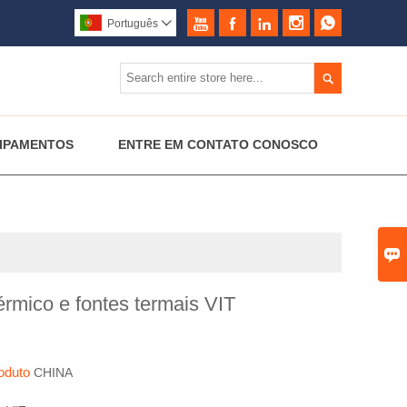





Português


IPAMENTOS
ENTRE EM CONTATO CONOSCO

rmico e fontes termais VIT
roduto
CHINA