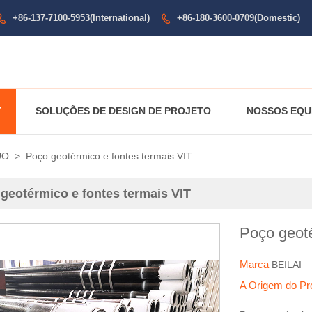
+86-137-7100-5953(International)
+86-180-3600-0709(Domestic)


SOLUÇÕES DE DESIGN DE PROJETO
NOSSOS EQU
UO
>
Poço geotérmico e fontes termais VIT
geotérmico e fontes termais VIT
Poço geoté
Marca
BEILAI
A Origem do P