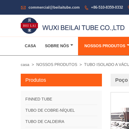

commercial@beilaitube.com
+86-510-8359-0332

CASA
SOBRE NÓS
NOSSOS PRODUTOS
casa
>
NOSSOS PRODUTOS
>
TUBO ISOLADO A VÁC
Produtos
Poço 
FINNED TUBE
TUBO DE COBRE-NÍQUEL
TUBO DE CALDEIRA