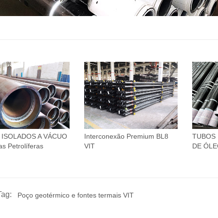
 ISOLADOS A VÁCUO
Interconexão Premium BL8
TUBOS 
as Petrolíferas
VIT
DE ÓLE
Tag:
Poço geotérmico e fontes termais VIT